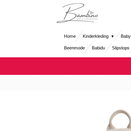
Ga
direct
naar
de
hoofdinhoud
Home
Kinderkleding
Baby
Beenmode
Babidu
Slipstops