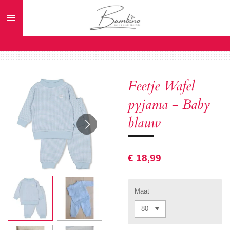
Ga
direct
naar
de
hoofdinhoud
Feetje Wafel
pyjama - Baby
blauw
€ 18,99
Maat