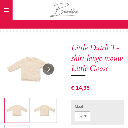
Ga
direct
naar
de
hoofdinhoud
Little Dutch T-
shirt lange mouw
Little Goose
€ 14,95
Maat