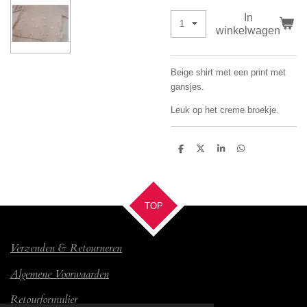
In
winkelwagen
Beige shirt met een print met
gansjes.
Leuk op het creme broekje.
D
D
S
D
e
e
h
e
l
e
a
l
e
l
r
e
n
e
n
TOP
Verzenden & Retourneren
Algemene Voorwaarden
Retourformulier