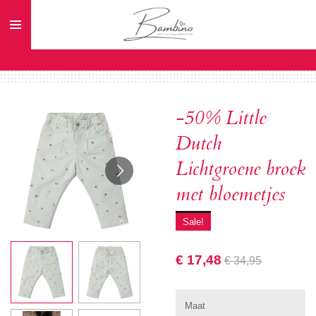
Ga
direct
naar
de
hoofdinhoud
-50% Little
Dutch
Lichtgroene broek
met bloemetjes
Sale!
€ 17,48
€ 34,95
Maat