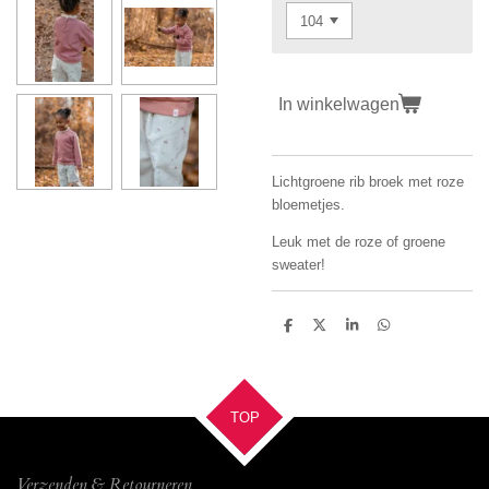
In winkelwagen
Lichtgroene rib broek met roze
bloemetjes.
Leuk met de roze of groene
sweater!
D
D
S
D
e
e
h
e
l
e
a
l
e
l
r
e
n
e
n
TOP
Verzenden & Retourneren