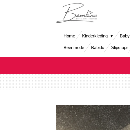
Ga
direct
naar
de
hoofdinhoud
Home
Kinderkleding
Baby
Beenmode
Babidu
Slipstops