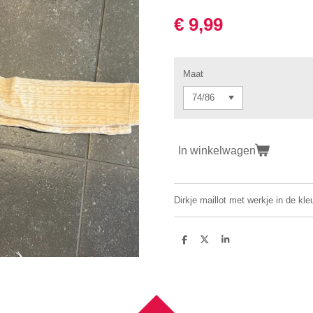
€ 9,99
Maat
In winkelwagen
Dirkje maillot met werkje in de kle
D
D
S
e
e
h
l
e
a
e
l
r
n
e