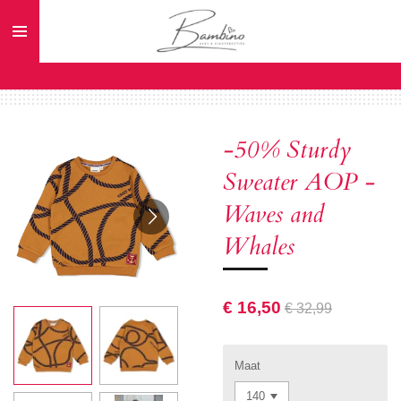
Ga
direct
naar
de
hoofdinhoud
-50% Sturdy
Sweater AOP -
Waves and
Whales
€ 16,50
€ 32,99
Maat