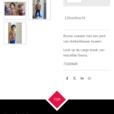
Uitverkocht
Bruine sweater met een print
van donkerblauwe touwen.
Leuk op de cargo broek van
hetzelfde thema.
71600645
D
D
S
D
e
e
h
e
l
e
a
l
e
l
r
e
n
e
n
TOP