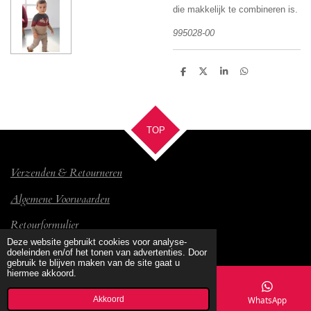
die makkelijk te combineren is.
995028-00
D
D
S
D
e
e
h
e
l
e
a
l
e
l
r
e
n
e
n
TOP
Verzenden & Retourneren
Algemene Voorwaarden
Retourformulier
© 2017 Bambino
Deze website gebruikt cookies voor analyse-
doeleinden en/of het tonen van advertenties. Door
gebruik te blijven maken van de site gaat u
hiermee akkoord.
Akkoord
E-mailadres
Kaart
Facebook
WhatsApp