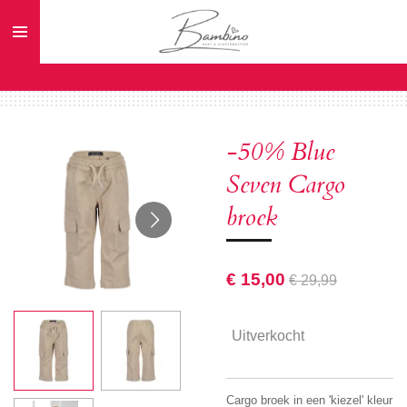
Ga
direct
naar
de
hoofdinhoud
-50% Blue
Seven Cargo
broek
€ 15,00
€ 29,99
Uitverkocht
Cargo broek in een 'kiezel' kleur