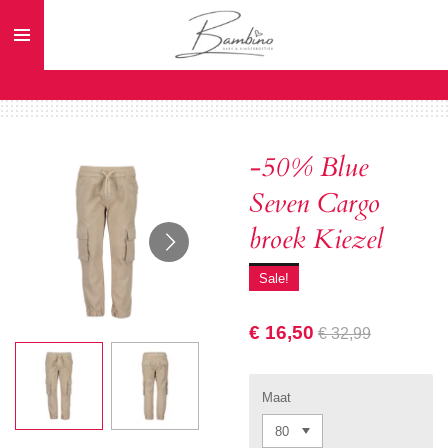
Ga
direct
naar
de
hoofdinhoud
-50% Blue
Seven Cargo
broek Kiezel
Sale!
€ 16,50
€ 32,99
Maat