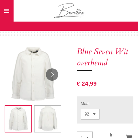
Ga
direct
naar
de
hoofdinhoud
Blue Seven Wit
overhemd
€ 24,99
Maat
In