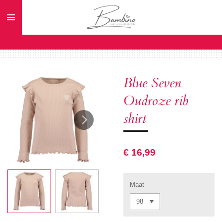
Ga
direct
naar
de
hoofdinhoud
Blue Seven
Oudroze rib
shirt
€ 16,99
Maat