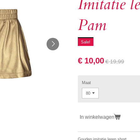
Imitatie l
Pam
Sale!
€ 10,00
€ 19,99
Maat
In winkelwagen
Gouden imitatie leren short