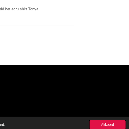
ld het ecru shirt Tonya.
ord.
Akkoord