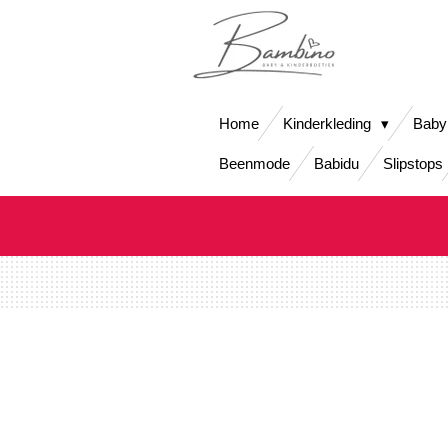
Ga
direct
naar
de
hoofdinhoud
Home
Kinderkleding
Baby
Beenmode
Babidu
Slipstops