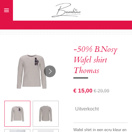
Ga
direct
naar
de
hoofdinhoud
-50% B.Nosy
Wafel shirt
Thomas
€ 15,00
€ 29,99
Uitverkocht
Wafel shirt in een ecru kleur en