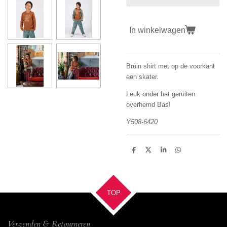
In winkelwagen
Bruin shirt met op de voorkant
een skater.
Leuk onder het geruiten
overhemd Bas!
Y508-6420
D
D
S
D
e
e
h
e
l
e
a
l
e
l
r
e
n
e
n
TOP
Verzenden & Retourneren