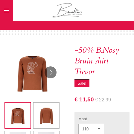
Ga
direct
naar
de
hoofdinhoud
-50% B.Nosy
Bruin shirt
Trevor
Sale!
€ 11,50
€ 22,99
Maat