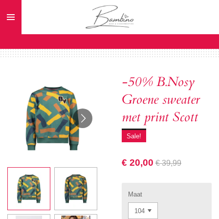
Ga
direct
naar
de
hoofdinhoud
-50% B.Nosy
Groene sweater
met print Scott
Sale!
€ 20,00
€ 39,99
Maat