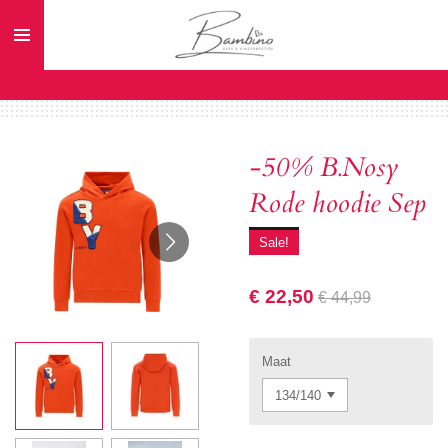
Ga
direct
naar
de
hoofdinhoud
-50% B.Nosy
Rode hoodie Sep
Sale!
€ 22,50
€ 44,99
Maat