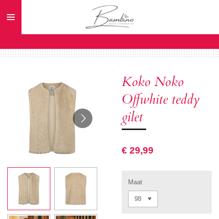
Ga
direct
naar
de
hoofdinhoud
Koko Noko
Offwhite teddy
gilet
€ 29,99
Maat