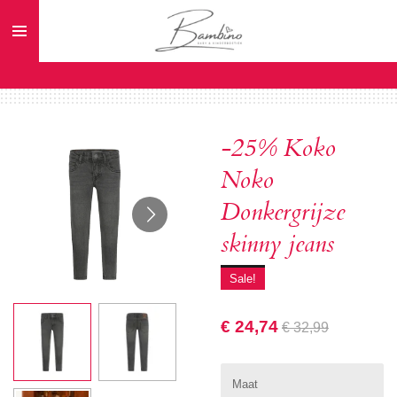
Ga
direct
naar
de
hoofdinhoud
-25% Koko
Noko
Donkergrijze
skinny jeans
Sale!
€ 24,74
€ 32,99
Maat