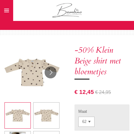
Ga
direct
naar
de
hoofdinhoud
-50% Klein
Beige shirt met
bloemetjes
€ 12,45
€ 24,95
Maat