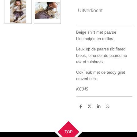
Uitverkocht
Beige shirt met paarse
bloemetjes en ruffles.
Leuk op de paarse rib flared
broek, of onder de paarse rib
rok of tuinbroek.
Ook leuk met de teddy gilet
eroverheen.
KC345
D
D
S
D
e
e
h
e
l
e
a
l
e
l
r
e
n
e
n
TOP