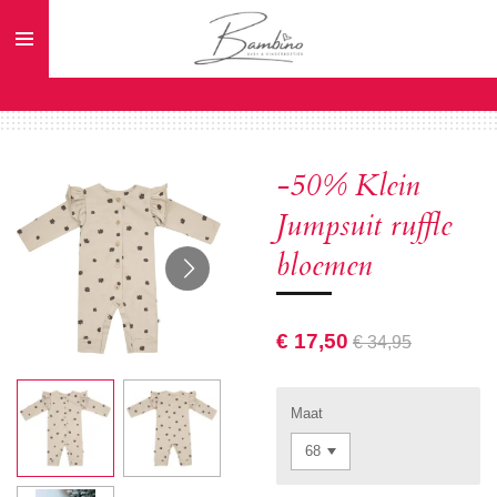
Ga
direct
naar
de
hoofdinhoud
-50% Klein
Jumpsuit ruffle
bloemen
€ 17,50
€ 34,95
Maat