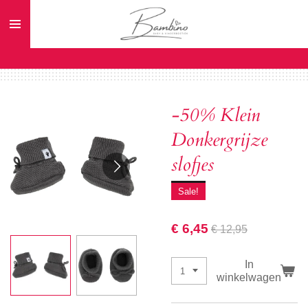
Ga
direct
naar
de
hoofdinhoud
-50% Klein
Donkergrijze
slofjes
Sale!
€ 6,45
€ 12,95
In
winkelwagen