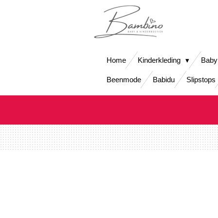
Ga
direct
naar
de
hoofdinhoud
Home
Kinderkleding
Baby
Beenmode
Babidu
Slipstops