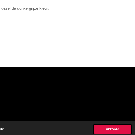
dezelfde donkergrijze kleur.
ord.
Akkoord