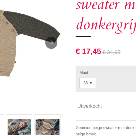
sweater m
donkergr
€ 17,45
€ 34,95
Maat
Uitverkocht
Gebreide beige sweater met donke
beige broek.