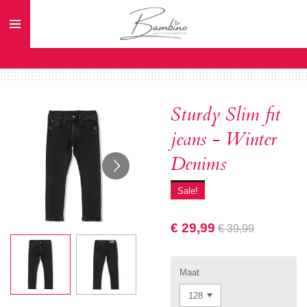
Ga
direct
naar
de
hoofdinhoud
Sturdy Slim fit
jeans - Winter
Denims
Sale!
€ 29,99
€ 39,99
Maat