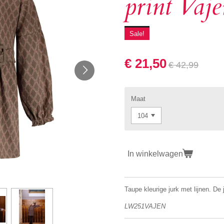
print Vaj
Sale!
€ 21,50
€ 42,99
Maat
In winkelwagen
Taupe kleurige jurk met lijnen. De
LW251VAJEN