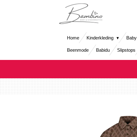
Ga
direct
naar
de
hoofdinhoud
Home
Kinderkleding
Baby
Beenmode
Babidu
Slipstops