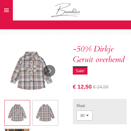
Ga
direct
naar
de
hoofdinhoud
-50% Dirkje
Geruit overhemd
Sale!
€ 12,50
€ 24,99
Maat