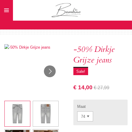
Ga
direct
naar
de
hoofdinhoud
-50% Dirkje
Grijze jeans
Sale!
€ 14,00
€ 27,99
Maat