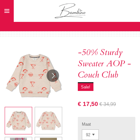
Ga
direct
naar
de
hoofdinhoud
-50% Sturdy
Sweater AOP -
Couch Club
Sale!
€ 17,50
€ 34,99
Maat