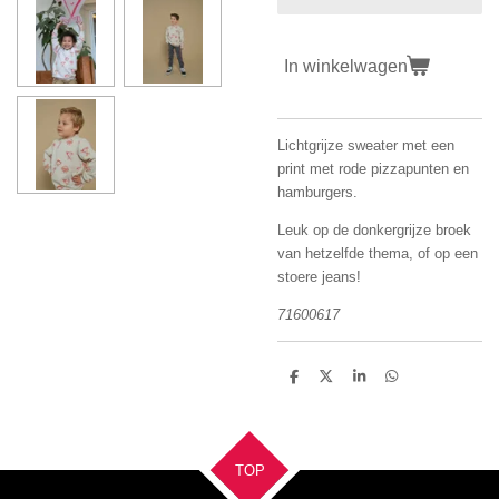
In winkelwagen
Lichtgrijze sweater met een
print met rode pizzapunten en
hamburgers.
Leuk op de donkergrijze broek
van hetzelfde thema, of op een
stoere jeans!
71600617
D
D
S
D
e
e
h
e
l
e
a
l
e
l
r
e
n
e
n
TOP