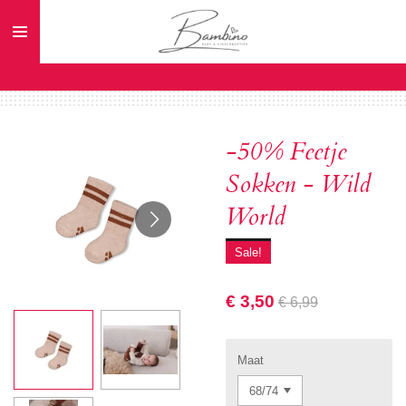
Ga
direct
naar
de
hoofdinhoud
-50% Feetje
Sokken - Wild
World
Sale!
€ 3,50
€ 6,99
Maat