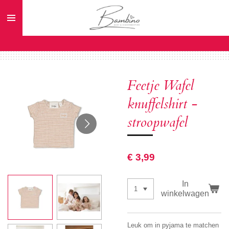
Ga
direct
naar
de
hoofdinhoud
Feetje Wafel
knuffelshirt -
stroopwafel
€ 3,99
In
winkelwagen
Leuk om in pyjama te matchen