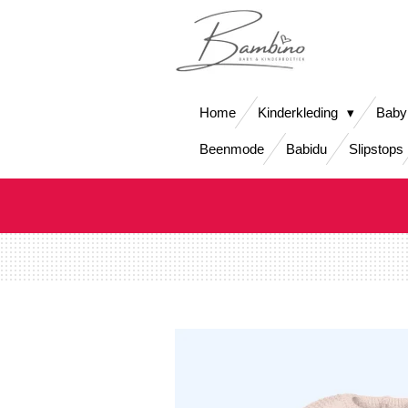
Ga
direct
naar
de
hoofdinhoud
Home
Kinderkleding
Baby
Beenmode
Babidu
Slipstops