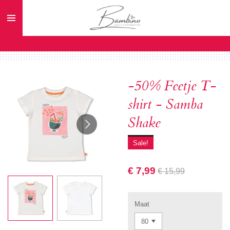
Ga
direct
naar
de
hoofdinhoud
-50% Feetje T-
shirt - Samba
Shake
Sale!
€ 7,99
€ 15,99
Maat