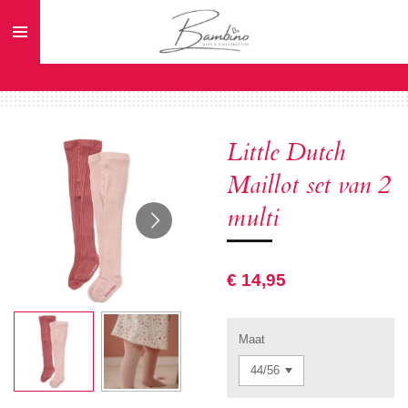
Ga
direct
naar
de
hoofdinhoud
Little Dutch
Maillot set van 2
multi
€ 14,95
Maat