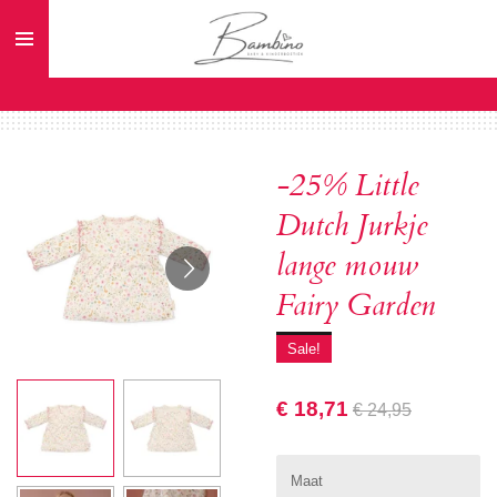
Ga
direct
naar
de
hoofdinhoud
-25% Little
Dutch Jurkje
lange mouw
Fairy Garden
Sale!
€ 18,71
€ 24,95
Maat