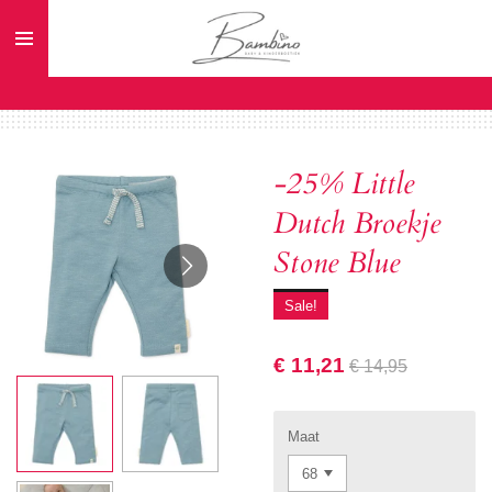
Ga
direct
naar
de
hoofdinhoud
-25% Little
Dutch Broekje
Stone Blue
Sale!
€ 11,21
€ 14,95
Maat