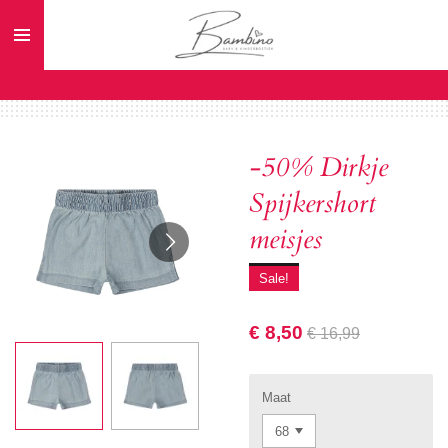
Ga
direct
naar
de
hoofdinhoud
-50% Dirkje
Spijkershort
meisjes
Sale!
€ 8,50
€ 16,99
Maat