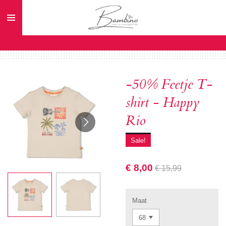
Ga
direct
naar
de
hoofdinhoud
-50% Feetje T-
shirt - Happy
Rio
Sale!
€ 8,00
€ 15,99
Maat