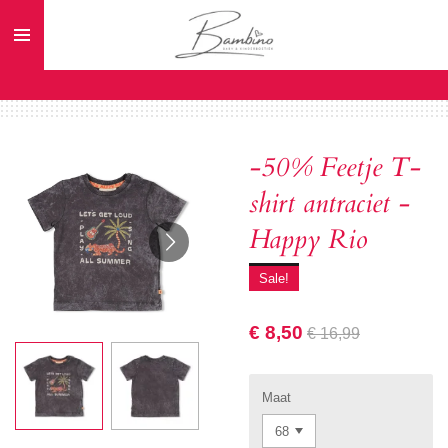
Ga
direct
naar
de
hoofdinhoud
-50% Feetje T-
shirt antraciet -
Happy Rio
Sale!
€ 8,50
€ 16,99
Maat