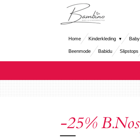
Ga
direct
naar
de
hoofdinhoud
Home
Kinderkleding
Baby
Beenmode
Babidu
Slipstops
-25% B.Nosy