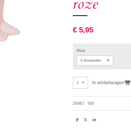
roze
€ 5,95
Maat
In winkelwagen
2548/2 500
D
D
S
e
e
h
l
e
a