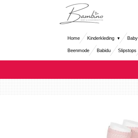
Ga
direct
naar
de
hoofdinhoud
Home
Kinderkleding
Baby
Beenmode
Babidu
Slipstops