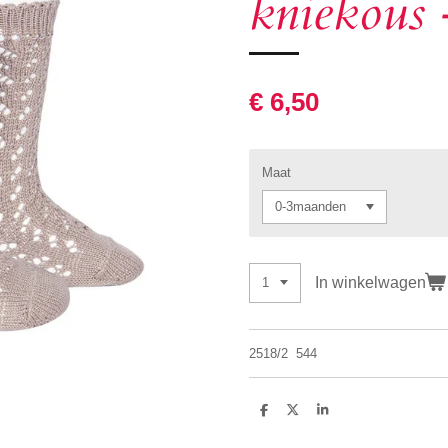
kniekous 
€ 6,50
Maat
In winkelwagen
2518/2
544
D
D
S
e
e
h
l
e
a