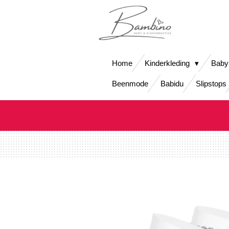
Ga
direct
naar
de
hoofdinhoud
Home
Kinderkleding
Baby
Beenmode
Babidu
Slipstops