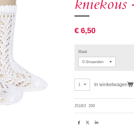
kniekous 
€ 6,50
Maat
In winkelwagen
2518/2
200
D
D
S
e
e
h
l
e
a