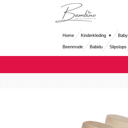
Ga
direct
naar
de
hoofdinhoud
Home
Kinderkleding
Baby
Beenmode
Babidu
Slipstops