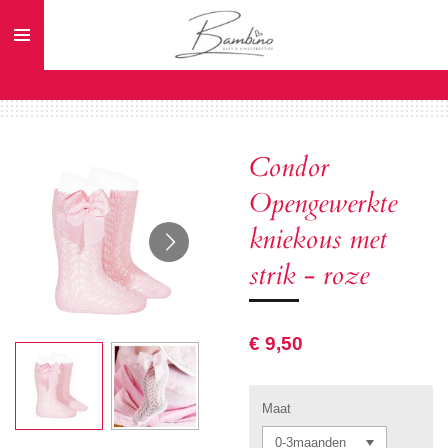
Ga
direct
naar
de
hoofdinhoud
Condor
Opengewerkte
kniekous met
strik - roze
€ 9,50
Maat