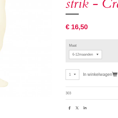
strik - C
€ 16,50
Maat
In winkelwagen
303
D
D
S
e
e
h
l
e
a