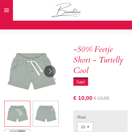
Ga
direct
naar
de
hoofdinhoud
-50% Feetje
Short - Turtelly
Cool
Sale!
€ 10,00
€ 19,99
Maat