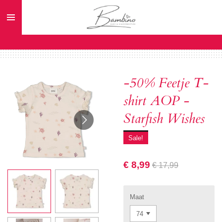
Ga
direct
naar
de
hoofdinhoud
-50% Feetje T-
shirt AOP -
Starfish Wishes
Sale!
€ 8,99
€ 17,99
Maat