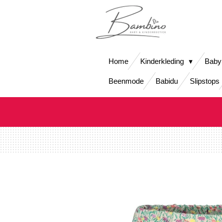
Ga
direct
naar
de
hoofdinhoud
Home
Kinderkleding
Baby
Beenmode
Babidu
Slipstops