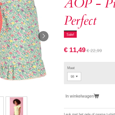
AOP - Pi
Perfect
Sale!
€ 11,49
€ 22,99
Maat
In winkelwagen
Leuk met het gele of paarse t-shirt