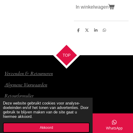
In winkelwagen
D
D
S
D
e
e
h
e
l
e
a
l
e
l
r
e
n
e
n
TOP
Verzenden & Retourneren
Algemene Voorwaarden
Retourformulier
© 2017 Bambino
Deze website gebruikt cookies voor analyse-
doeleinden en/of het tonen van advertenties. Door
gebruik te blijven maken van de site gaat u
hiermee akkoord.
Akkoord
E-mailadres
Kaart
Facebook
WhatsApp