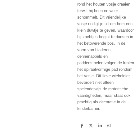
rond het houten vosje draaien
terwijl hij heen en weer
schommelt. Dit vriendelijke
vosje nodigt je uit om hem een
klein duwtje te geven, waardoor
hij zachtjes begint te dansen in
het betoverende bos. In de
vorm van bladeren,
dennenappels en
paddenstoelen volgen de kralen
het spiraalvormige pad rondom
het vosje. Dit lieve wiebeldier
bevordert niet alleen
spelenderwijs de motorische
vaardigheden, maar staat ook
prachtig als decoratie in de
kinderkamer.
D
D
S
D
e
e
h
e
l
e
a
l