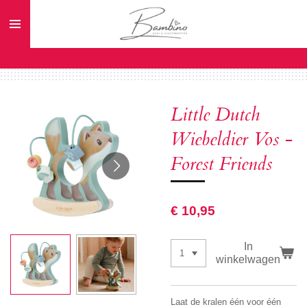
Ga
direct
naar
de
hoofdinhoud
Little Dutch
Wiebeldier Vos -
Forest Friends
€ 10,95
In
winkelwagen
Laat de kralen één voor één