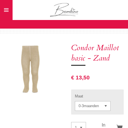
Ga
direct
naar
de
hoofdinhoud
Condor Maillot
basic - Zand
€ 13,50
Maat
In