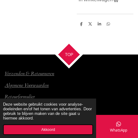
D
D
S
D
e
e
h
e
l
e
a
l
e
l
r
e
n
e
n
TOP
Verzenden & Retourneren
Algemene Voorwaarden
Retourformulier
© 2017 Bambino
Deze website gebruikt cookies voor analyse-
doeleinden en/of het tonen van advertenties. Door
gebruik te blijven maken van de site gaat u
hiermee akkoord.
Akkoord
E-mailadres
Kaart
Facebook
WhatsApp