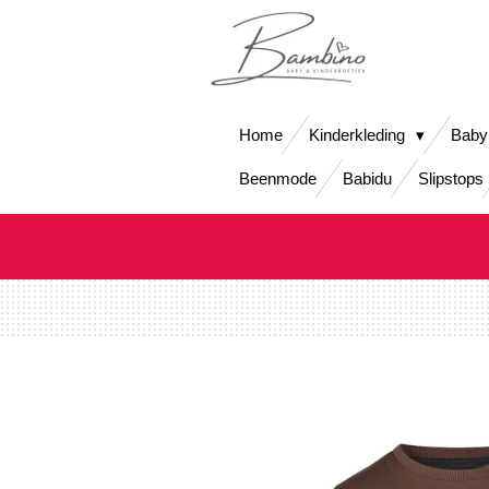
Ga
direct
naar
de
hoofdinhoud
Home
Kinderkleding
Baby
Beenmode
Babidu
Slipstops