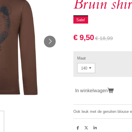
Bruin shir
Sale!
€ 9,50
€ 18,99
Maat
In winkelwagen
Ook leuk met de geruiten blouse 
D
D
S